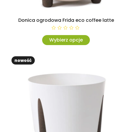
Jakie rośliny do dużych donic ogrodowych?
Duże donice ogrodowe doskonale nadają się do
uprawy różnorodnych roślin. Dzięki swojej
Donica ogrodowa Frida eco coffee latte
pojemności umożliwiają sadzenie krzewów i
0
drzew. Spośród gatunków iglastych świetnym
Wybierz opcje
wyborem będą m.in. jodła koreańska o soczyście
zielonych igłach czy świerk biały o regularnym
nowość
pokroju i gęstej bryle. Jeżeli chodzi o gatunki
liściaste, to warto rozważyć robinię akacjową,
brzozę brodawkowatą „Youngii” z pięknie
przebarwiającymi się jesienią liśćmi czy klon
palmowy o interesującym kroju. W wysokich
donicach można sadzić także drzewa owocowe,
na przykład miniaturowe jabłonie i wiśnie.
Duże donice są jednak dobrym siedliskiem nie
tylko dla krzewów i drzew, ale również dla