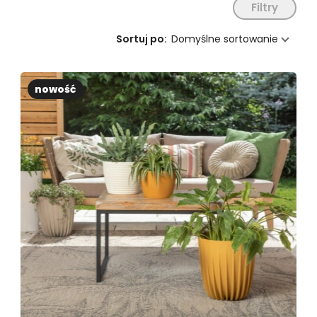
wysokich donic ogrodowych od polskich
Filtry
producentów, takich jak Lamela. To produkty
Sortuj po:
Domyślne sortowanie
wysokiej jakości, które łączą wytrzymałość i
odporność na niekorzystne warunki
atmosferyczne z eleganckim wyglądem. Nasza
nowość
oferta wysokich donic ogrodowych jest niezwykle
różnorodna, więc na pewno znajdziesz u nas
modele odpowiadające Twoim upodobaniom.
Dlaczego warto zdecydować się na wysokie
donice ogrodowe?
Wybór wysokich donic ogrodowych niesie ze
sobą wiele korzyści. Przede wszystkim pozwalają
na wyeksponowanie wszystkich atutów
znajdujących się w nich roślin. Pięknie prezentują
się w nich zarówno kwiaty i trawy ozdobne, jak i
krzewy i drzewa. Dzięki temu wysokie donice