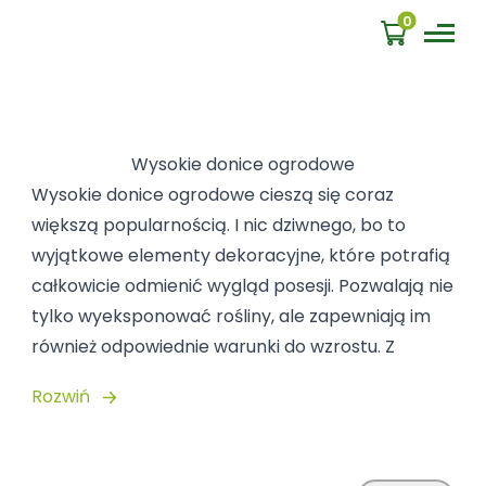
0
Wysokie donice ogrodowe
Wysokie donice ogrodowe cieszą się coraz
większą popularnością. I nic dziwnego, bo to
wyjątkowe elementy dekoracyjne, które potrafią
całkowicie odmienić wygląd posesji. Pozwalają nie
tylko wyeksponować rośliny, ale zapewniają im
również odpowiednie warunki do wzrostu. Z
powodzeniem sprawdzą się nie tylko w ogrodzie,
Rozwiń
ale również na balkonie, tarasie czy w ogrodzie
zimowym.
W naszej ofercie znajdziesz bogaty wybór