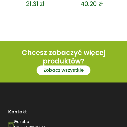
0
0
21.31
zł
40.20
zł
out
out
of
of
5
5
Chcesz zobaczyć więcej
produktów?
Zobacz wszystkie
Kontakt
Gazebo