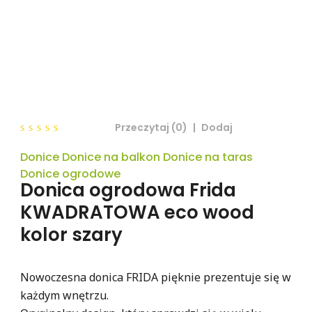
Przeczytaj (0)
|
Dodaj
0
Donice Donice na balkon Donice na taras
out
of
Donice ogrodowe
5
Donica ogrodowa Frida
KWADRATOWA eco wood
kolor szary
Nowoczesna donica FRIDA pięknie prezentuje się w
każdym wnętrzu.