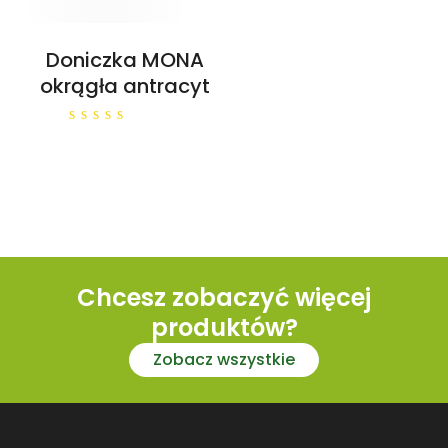
Doniczka MONA
okrągła antracyt
0
out
of
5
Chcesz zobaczyć więcej
produktów?
Zobacz wszystkie