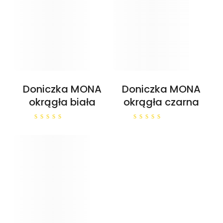
Doniczka MONA
Doniczka MONA
okrągła biała
okrągła czarna
0
0
out
out
of
of
5
5