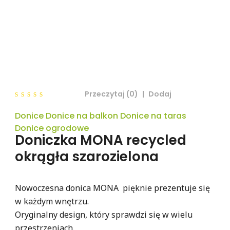
Przeczytaj (0)
|
Dodaj
0
Donice Donice na balkon Donice na taras
out
of
Donice ogrodowe
5
Doniczka MONA recycled
okrągła szarozielona
Nowoczesna donica MONA pięknie prezentuje się
w każdym wnętrzu.
Oryginalny design, który sprawdzi się w wielu
przestrzeniach.