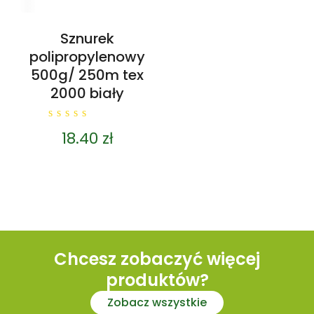
Sznurek
polipropylenowy
500g/ 250m tex
2000 biały
0
18.40
zł
out
of
5
Chcesz zobaczyć więcej
produktów?
Zobacz wszystkie