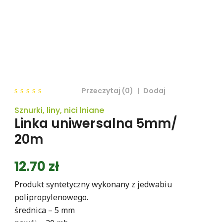
Przeczytaj (0)
|
Dodaj
0
Sznurki, liny, nici lniane
out
of
Linka uniwersalna 5mm/
5
20m
12.70
zł
Produkt syntetyczny wykonany z jedwabiu
polipropylenowego.
średnica – 5 mm