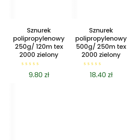
Sznurek
Sznurek
polipropylenowy
polipropylenowy
250g/ 120m tex
500g/ 250m tex
2000 zielony
2000 zielony
0
0
9.80
zł
18.40
zł
out
out
of
of
5
5