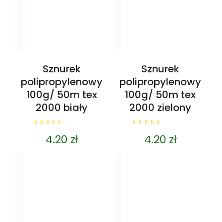
Sznurek
Sznurek
polipropylenowy
polipropylenowy
100g/ 50m tex
100g/ 50m tex
2000 biały
2000 zielony
0
0
4.20
zł
4.20
zł
out
out
of
of
5
5