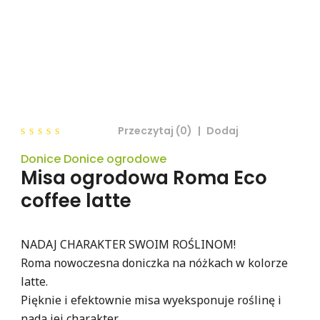
Przeczytaj (0)
|
Dodaj
0
Donice Donice ogrodowe
out
of
Misa ogrodowa Roma Eco
5
coffee latte
NADAJ CHARAKTER SWOIM ROŚLINOM!
Roma nowoczesna doniczka na nóżkach w kolorze
latte.
Pięknie i efektownie misa wyeksponuje roślinę i
nada jej charakter.