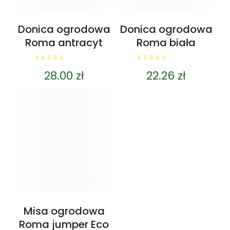
Donica ogrodowa
Donica ogrodowa
Roma antracyt
Roma biała
0
0
28.00
zł
22.26
zł
out
out
of
of
5
5
Misa ogrodowa
Roma jumper Eco