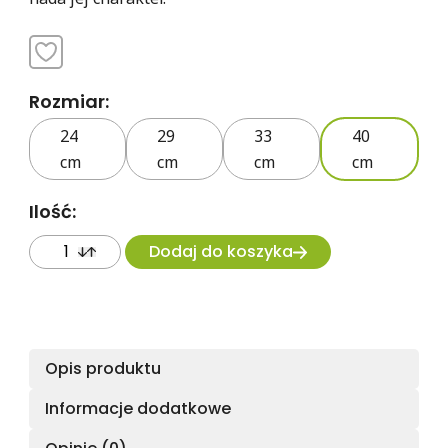
Rozmiar:
24
29
33
40
cm
cm
cm
cm
Ilość:
Dodaj do koszyka
Opis produktu
Informacje dodatkowe