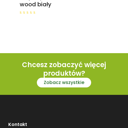
wood biały
0
out
of
5
Chcesz zobaczyć więcej
produktów?
Zobacz wszystkie
Kontakt