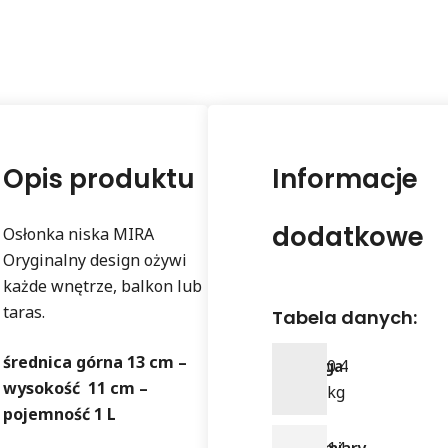
Opis produktu
Informacje
dodatkowe
Osłonka niska MIRA
Oryginalny design ożywi
każde wnętrze, balkon lub
taras.
Tabela danych:
średnica górna 13 cm –
Waga
0.4
wysokość 11 cm –
kg
pojemność 1 L