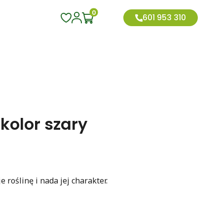
0
601 953 310
kolor szary
roślinę i nada jej charakter.