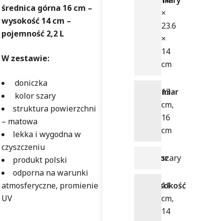
Wymiary
14
średnica górna 16 cm –
×
wysokość 14 cm –
23.6
pojemność 2,2 L
×
14
W zestawie:
cm
doniczka
Rozmiar
13
kolor szary
cm,
struktura powierzchni
16
– matowa
cm
lekka i wygodna w
czyszczeniu
Kolor
szary
produkt polski
odporna na warunki
atmosferyczne, promienie
Wysokość
11
UV
cm,
14