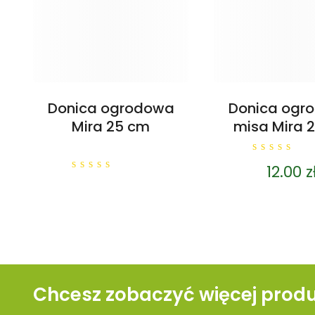
Donica ogrodowa
Donica ogr
Mira 25 cm
misa Mira 
0
12.00
z
out
0
of
out
5
of
5
Chcesz zobaczyć więcej prod