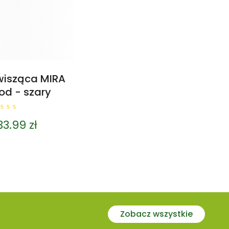
wisząca MIRA
d - szary
33.99
zł
ut
f
Zobacz wszystkie