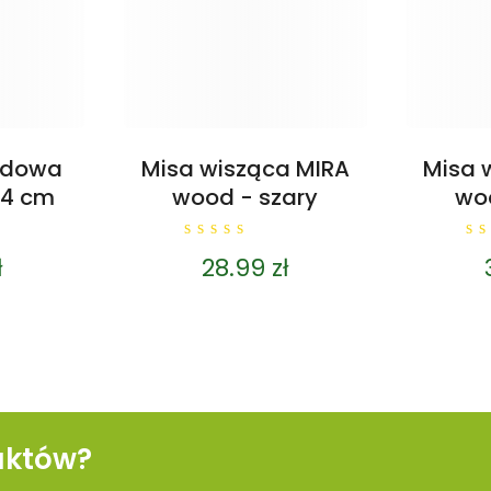
odowa
Misa wisząca MIRA
Misa 
24 cm
wood - szary
woo
0
0
ł
28.99
zł
out
o
of
o
5
5
uktów?