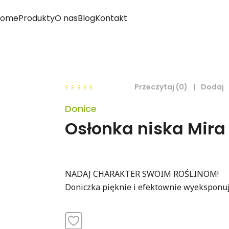
Home
Produkty
O nas
Blog
Kontakt
Przeczytaj (0)
|
Dodaj
0
Donice
out
of
Osłonka niska Mira 
5
NADAJ CHARAKTER SWOIM ROŚLINOM!
Doniczka pięknie i efektownie wyeksponuje 