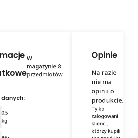
rmacje
Opinie
W
magazynie
8
atkowe
Na razie
przedmiotów
nie ma
opinii o
 danych:
produkcie.
Tylko
a
0.5
zalogowani
kg
klienci,
którzy kupili