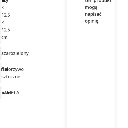
iary
25
ten produkt
mogą
×
napisać
12.5
opinię.
×
12.5
cm
r
szarozielony
riał
Tworzywo
sztuczne
ucent
LAMELA