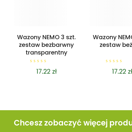
Wazony NEMO 3 szt.
Wazony NEMO 
zestaw bezbarwny
zestaw be
transparentny
0
0
17.22
zł
17.22
z
out
out
of
of
5
5
Chcesz zobaczyć więcej prod