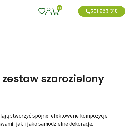
0
601 953 310
 zestaw szarozielony
lają stworzyć spójne, efektowene kompozycje
wami, jak i jako samodzielne dekoracje.