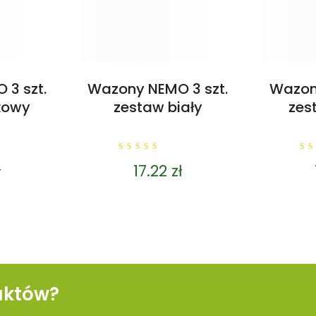
3 szt.
Wazony NEMO 3 szt.
Wazony
żowy
zestaw biały
zes
0
0
ł
17.22
zł
out
o
of
o
5
5
uktów?