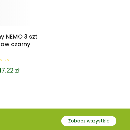
 NEMO 3 szt.
taw czarny
17.22
zł
ut
f
Zobacz wszystkie