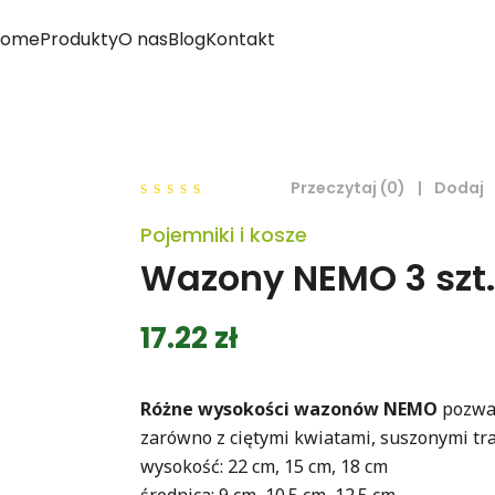
Home
Produkty
O nas
Blog
Kontakt
Przeczytaj (0)
|
Dodaj
0
Pojemniki i kosze
out
of
Wazony NEMO 3 szt.
5
17.22
zł
Różne wysokości wazonów NEMO
pozwa
zarówno z ciętymi kwiatami, suszonymi tra
wysokość: 22 cm, 15 cm, 18 cm