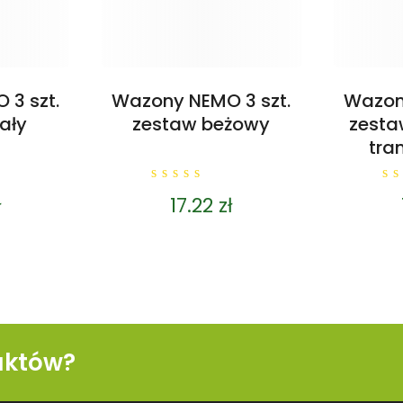
3 szt.
Wazony NEMO 3 szt.
Wazony
ały
zestaw beżowy
zesta
tra
0
0
ł
17.22
zł
out
o
of
o
5
5
uktów?