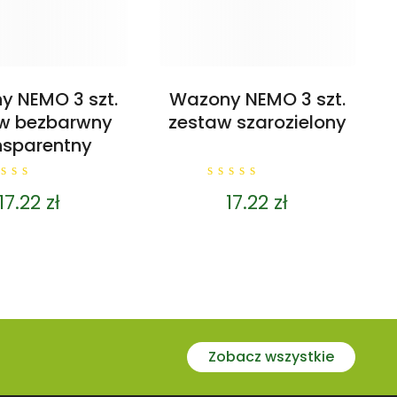
 NEMO 3 szt.
Wazony NEMO 3 szt.
w bezbarwny
zestaw szarozielony
nsparentny
0
17.22
zł
17.22
zł
ut
out
f
of
5
Zobacz wszystkie