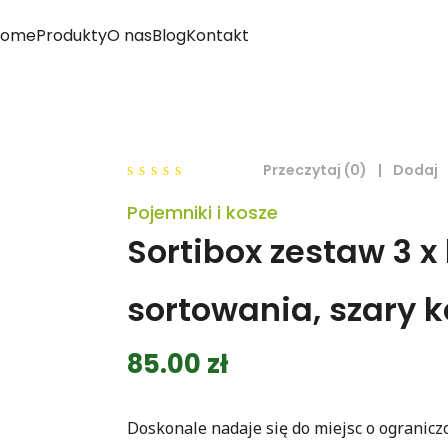
Home
Produkty
O nas
Blog
Kontakt
Przeczytaj (0)
|
Dodaj
0
Pojemniki i kosze
out
of
Sortibox zestaw 3 x
5
sortowania, szary 
85.00
zł
Doskonale nadaje się do miejsc o ograniczo