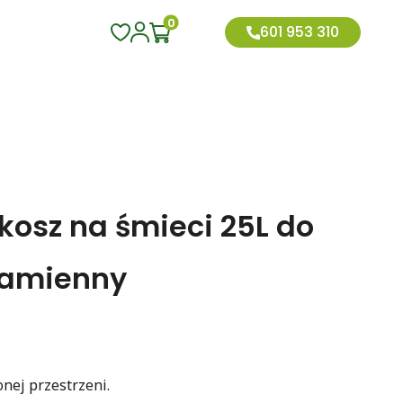
0
601 953 310
 kosz na śmieci 25L do
kamienny
nej przestrzeni.