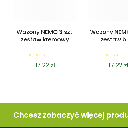
Wazony NEMO 3 szt.
Wazony NEMO 
zestaw kremowy
zestaw bi
0
0
17.22
zł
17.22
z
out
out
of
of
5
5
Chcesz zobaczyć więcej prod